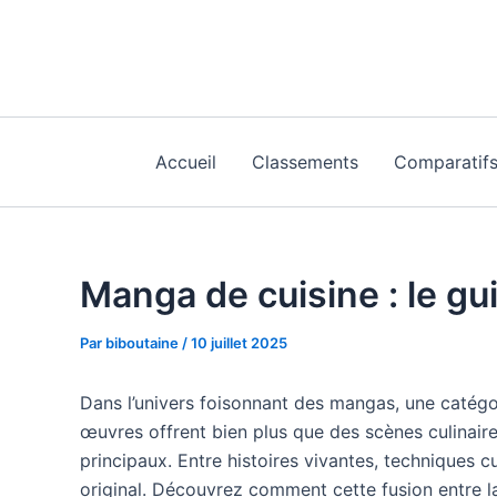
Aller
au
contenu
Accueil
Classements
Comparatif
Manga de cuisine : le g
Par
biboutaine
/
10 juillet 2025
Dans l’univers foisonnant des mangas, une catégor
œuvres offrent bien plus que des scènes culinaires
principaux. Entre histoires vivantes, techniques c
original. Découvrez comment cette fusion entre la