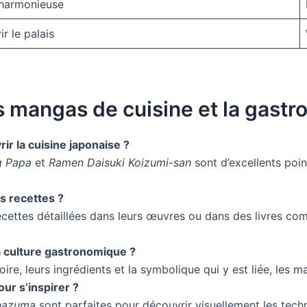
 harmonieuse
r le palais
s mangas de cuisine et la gastr
r la cuisine japonaise ?
g Papa
et
Ramen Daisuki Koizumi-san
sont d’excellents poin
s recettes ?
 recettes détaillées dans leurs œuvres ou dans des livres c
 culture gastronomique ?
oire, leurs ingrédients et la symbolique qui y est liée, les
our s’inspirer ?
nazuma
sont parfaites pour découvrir visuellement les techn